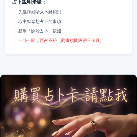
占卜說明步驟：
先選擇或輸入卜卦類別
心中默念想占卜的事項
點擊「開始占卜」按鈕
一卦一問，再占不驗（同事項間隔需三個月）