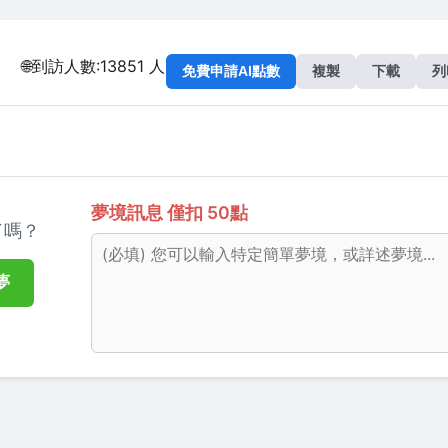
解
🌐到訪人數:13851 人
複製
下載
夢境訊息 僅扣 50點
了嗎？