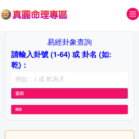
易經卦象查詢
請輸入卦號 (1-64) 或 卦名 (如:
乾)：
清除