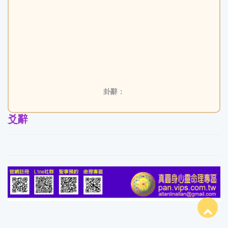
卦辭：
爻辭