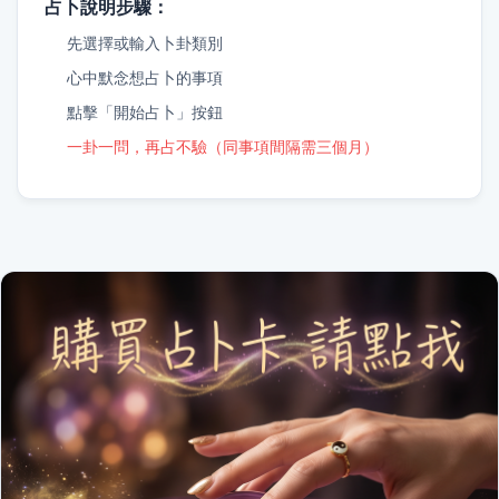
占卜說明步驟：
先選擇或輸入卜卦類別
心中默念想占卜的事項
點擊「開始占卜」按鈕
一卦一問，再占不驗（同事項間隔需三個月）