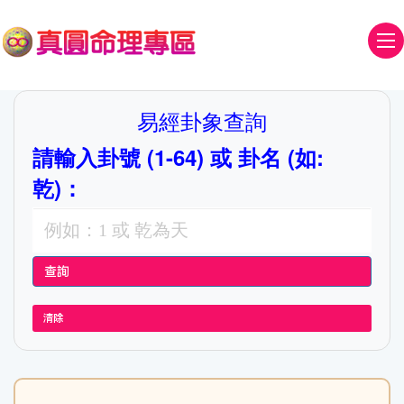
易經卦象查詢
請輸入卦號 (1-64) 或 卦名 (如:
乾)：
清除