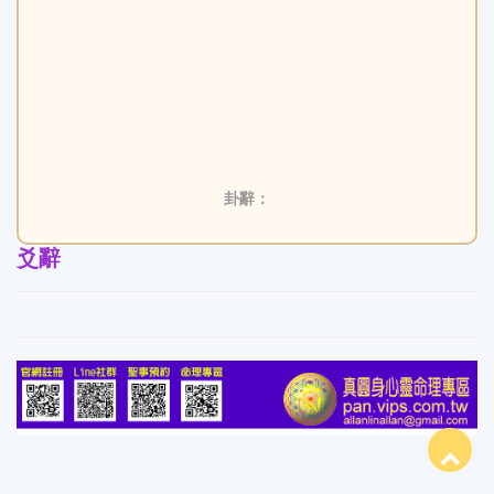
卦辭：
爻辭